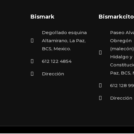
Bismark
Bismarkcito
Degollado esquina
Paseo Alv
Altamirano, La Paz,
Obregón
BCS, Mexico.
(malecón)
Hidalgo y
612 122 4854
Constituci
Paz, BCS,
Dirección
612 128 9
Dirección