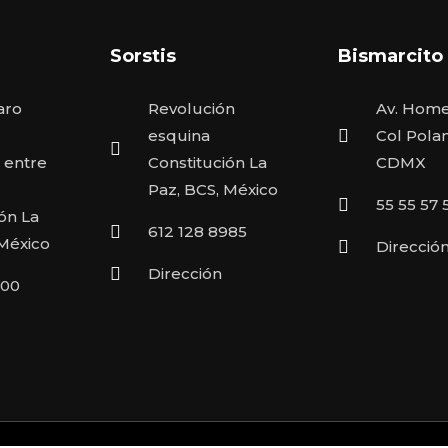
Sorstis
Bismarcito
aro
Revolución
Av. Home
esquina
Col Pola
 entre
Constitución La
CDMX
Paz, BCS, México
55 55 57 
ón La
612 128 8985
 México
Direcció
Dirección
900