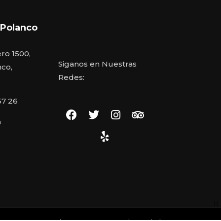
 Polanco
ro 1500,
Siganos en Nuestras
nco,
Redes:
57 26
n