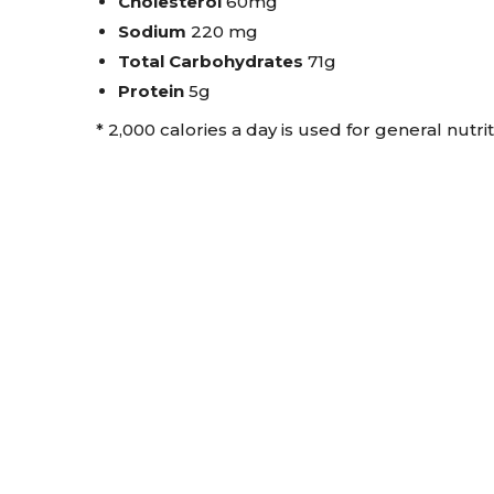
Cholesterol
60mg
Sodium
220 mg
Total Carbohydrates
71g
Protein
5g
* 2,000 calories a day is used for general nutri